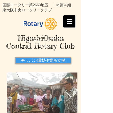
国際ロータリー第2660地区 ＩＭ第４組
東大阪中央ロータリークラブ
HigashiOsaka
Central Rotary Club
モラボン燻製作業所支援