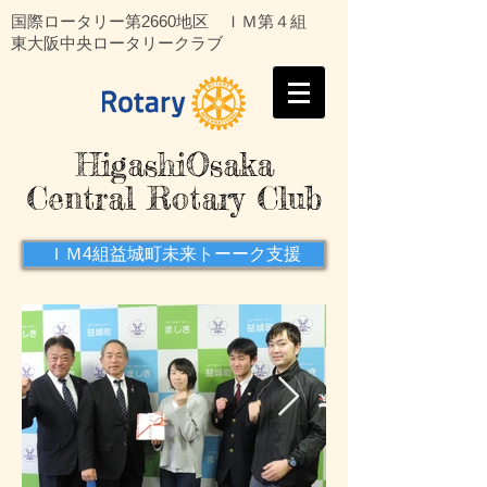
国際ロータリー第2660地区 ＩＭ第４組
東大阪中央ロータリークラブ
HigashiOsaka
Central Rotary Club
ＩＭ4組益城町未来トーーク支援